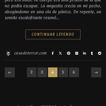
no podía escapar. La angustia crecía en mi pecho,
ahogándome en una ola de pánico. De repente, un
sonido escalofriante resonó…
CONTINUAR LEYENDO
casadeterror.com
2
3
4
5
6