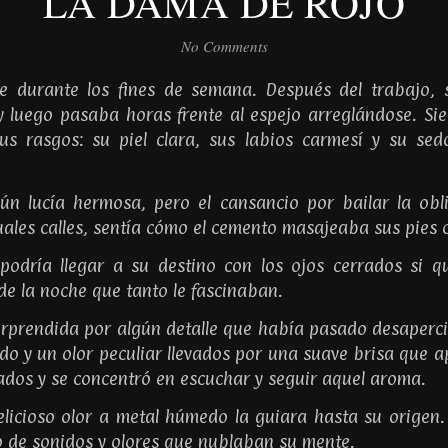
LA DAMA DE ROJO
No Comments
nte durante los fines de semana. Después del trabajo,
y luego pasaba horas frente al espejo arreglándose. Sie
sus rasgos: su piel clara, sus labios carmesí y su se
aún lucía hermosa, pero el cansancio por bailar la obl
uales calles, sentía cómo el cemento masajeaba sus pies
podría llegar a su destino con los ojos cerrados si qu
de la noche que tanto le fascinaban.
prendida por algún detalle que había pasado desaperci
ido y un olor peculiar llevados por una suave brisa que 
ados y se concentró en escuchar y seguir aquel aroma.
licioso olor a metal húmedo la guiara hasta su origen.
eno de sonidos y olores que nublaban su mente.