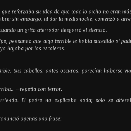
 que reforzaba su idea de que todo lo dicho no eran má
mbre; sin embargo, al dar la medianoche, comenzó a arrec
ando un grito aterrador desgarró el silencio.
olpe, pensando que algo terrible le había sucedido al pad
 ya bajaba por las escaleras.
ptible. Sus cabellos, antes oscuros, parecían haberse v
riba… —repetía con terror.
riendo. El padre no explicaba nada; solo se alter
ronunció apenas una frase: